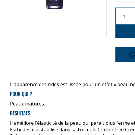
quanti
de
ESTHE
SÉRUM
INTENS
RETIN
L’apparence des rides est lissée pour un effet « peau ne
POUR QUI ?
Peaux matures.
RÉSULTATS
Il améliore l’élasticité de la peau qui parait plus ferme 
Esthederm a stabilisé dans sa Formule Concentrée Crèm