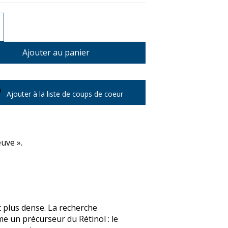
té
DERM
Ajouter au panier
IF
OL
Ajouter à la liste de coups de coeur
uve ».
et plus dense. La recherche
e un précurseur du Rétinol : le