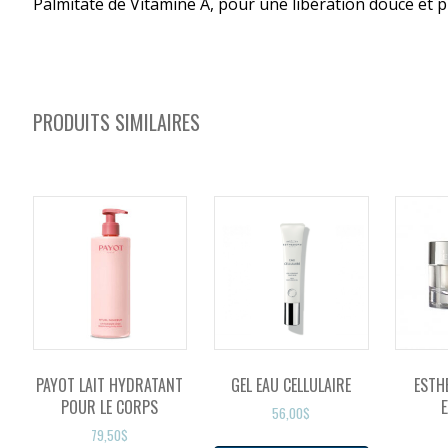
Palmitate de Vitamine A, pour une libération douce et p
PRODUITS SIMILAIRES
PAYOT LAIT HYDRATANT
GEL EAU CELLULAIRE
ESTH
POUR LE CORPS
E
56,00
$
79,50
$